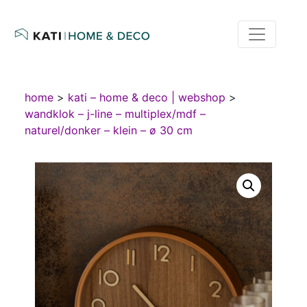
home
>
kati – home & deco | webshop
>
wandklok – j-line – multiplex/mdf –
naturel/donker – klein – ø 30 cm