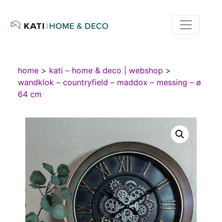
home
>
kati – home & deco | webshop
>
wandklok – countryfield – maddox – messing – ø
64 cm