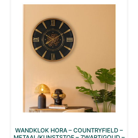
WANDKLOK HORA – COUNTRYFIELD –
METAAL/KUNSTSTOF – ZWART/GOUD –