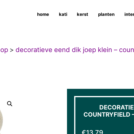
home
kati
kerst
planten
inte
hop
>
decoratieve eend dik joep klein – count
DECORATIEV
COUNTRYFIELD – 
€
13,79