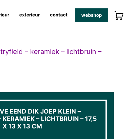
rieur
exterieur
contact
webshop
ryfield – keramiek – lichtbruin –
E EEND DIK JOEP KLEIN –
KERAMIEK – LICHTBRUIN – 17,5
X 13 X 13 CM