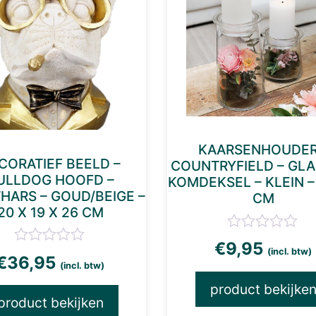
KAARSENHOUDER
CORATIEF BEELD –
COUNTRYFIELD – GLA
ULLDOG HOOFD –
KOMDEKSEL – KLEIN – 
HARS – GOUD/BEIGE –
CM
20 X 19 X 26 CM
€
9,95
(incl. btw)
€
36,95
(incl. btw)
product bekijke
product bekijken