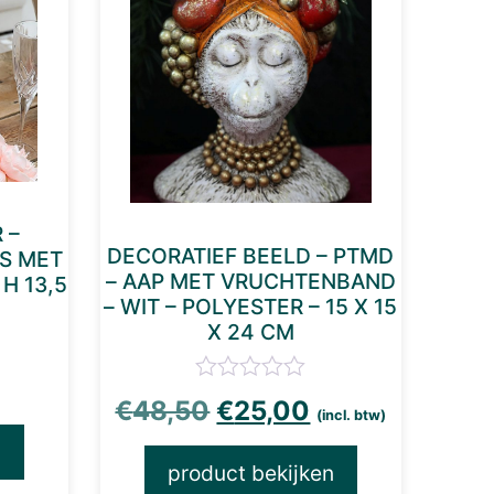
 –
DECORATIEF BEELD – PTMD
S MET
– AAP MET VRUCHTENBAND
H 13,5
– WIT – POLYESTER – 15 X 15
X 24 CM
Oorspronkelijke prijs
Huidige prijs i
€
48,50
€
25,00
(incl. btw)
n
product bekijken