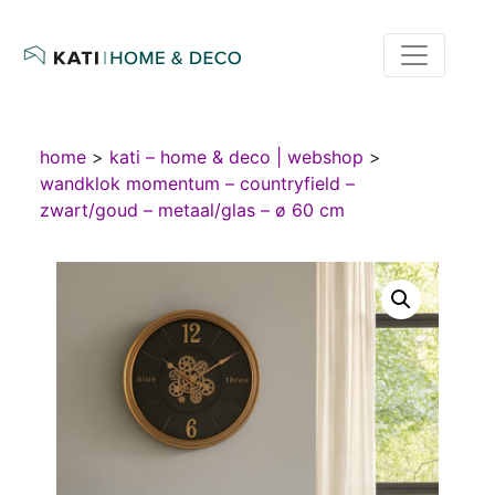
home
>
kati – home & deco | webshop
>
wandklok momentum – countryfield –
zwart/goud – metaal/glas – ø 60 cm