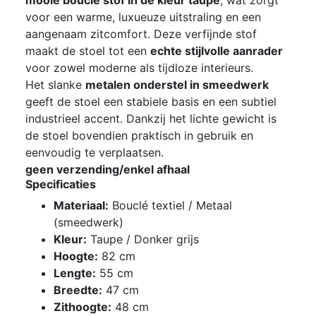
mooie bouclé stof in de kleur taupe
, wat zorgt
voor een warme, luxueuze uitstraling en een
aangenaam zitcomfort. Deze verfijnde stof
maakt de stoel tot een
echte stijlvolle aanrader
voor zowel moderne als tijdloze interieurs.
Het slanke
metalen onderstel in smeedwerk
geeft de stoel een stabiele basis en een subtiel
industrieel accent. Dankzij het lichte gewicht is
de stoel bovendien praktisch in gebruik en
eenvoudig te verplaatsen.
geen verzending/enkel afhaal
Specificaties
Materiaal:
Bouclé textiel / Metaal
(smeedwerk)
Kleur:
Taupe / Donker grijs
Hoogte:
82 cm
Lengte:
55 cm
Breedte:
47 cm
Zithoogte:
48 cm