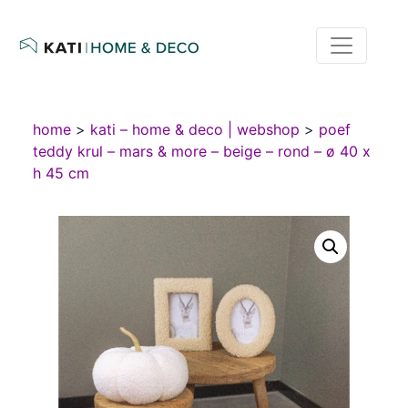
home
>
kati – home & deco | webshop
>
poef
teddy krul – mars & more – beige – rond – ø 40 x
h 45 cm