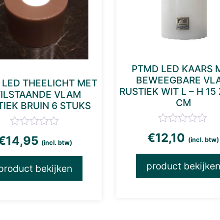
PTMD LED KAARS 
BEWEEGBARE VL
 LED THEELICHT MET
RUSTIEK WIT L – H 15 
TILSTAANDE VLAM
CM
TIEK BRUIN 6 STUKS
€
12,10
€
14,95
(incl. btw)
(incl. btw)
product bekijke
product bekijken