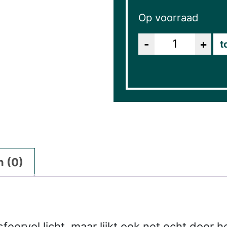
Op voorraad
Aantal
t
 (0)
sfeervol licht, maar lijkt ook net echt doo