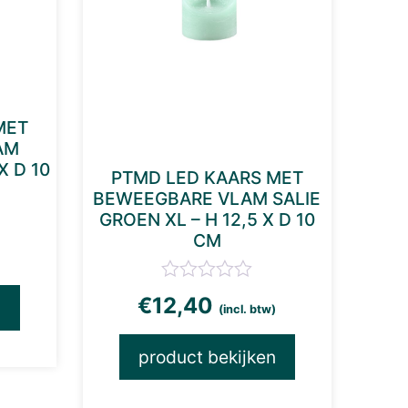
MET
AM
X D 10
PTMD LED KAARS MET
BEWEEGBARE VLAM SALIE
GROEN XL – H 12,5 X D 10
CM
€
12,40
n
(incl. btw)
product bekijken