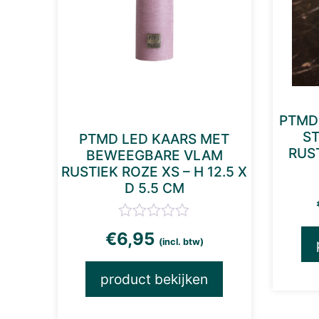
PTMD
S
PTMD LED KAARS MET
RUS
BEWEEGBARE VLAM
RUSTIEK ROZE XS – H 12.5 X
D 5.5 CM
€
6,95
(incl. btw)
product bekijken