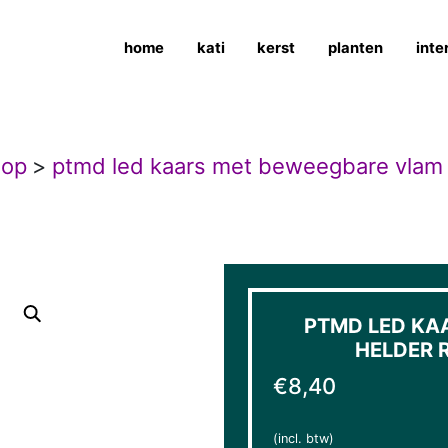
home
kati
kerst
planten
inte
hop
>
ptmd led kaars met beweegbare vlam h
PTMD LED KA
HELDER R
€
8,40
(incl. btw)