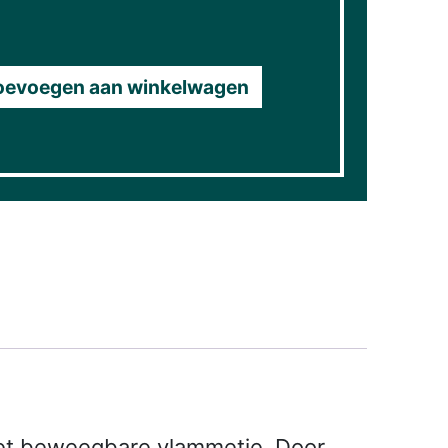
oevoegen aan winkelwagen
r het beweegbare vlammetje. Door