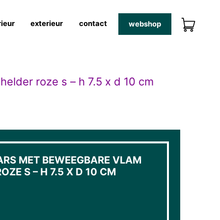
rieur
exterieur
contact
webshop
elder roze s – h 7.5 x d 10 cm
ARS MET BEWEEGBARE VLAM
OZE S – H 7.5 X D 10 CM