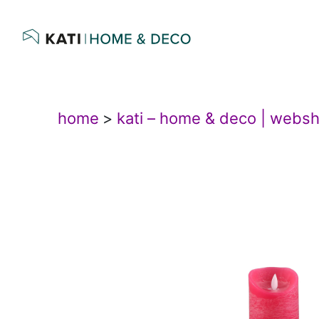
home
>
kati – home & deco | webs