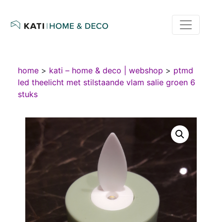
home
>
kati – home & deco | webshop
>
ptmd
led theelicht met stilstaande vlam salie groen 6
stuks