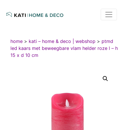
home
>
kati – home & deco | webshop
>
ptmd
led kaars met beweegbare vlam helder roze l – h
15 x d 10 cm