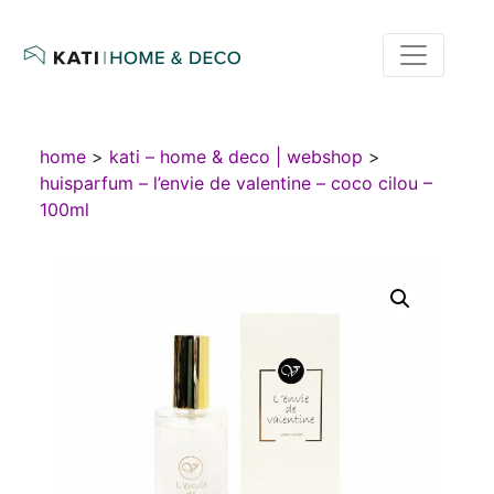
home
>
kati – home & deco | webshop
>
huisparfum – l’envie de valentine – coco cilou –
100ml