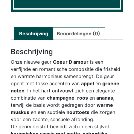
Beschrijving
Beoordelingen (0)
Beschrijving
Onze nieuwe geur
Coeur D’amour
is een
verfijnde en romantische compositie die frisheid
en warmte harmonieus samenbrengt. De geur
opent met frisse accenten van
appel
en
groene
noten
. In het hart ontvouwt zich een elegante
combinatie van
champagne
,
roos
en
ananas
,
terwijl de basis wordt gedragen door
warme
muskus
en een subtiele
houttoets
die zorgen
voor een zachte, sensuele afronding.
De geurvloeistof bevindt zich in een stijlvol
keramieken vaasje met matte, natuurlijke