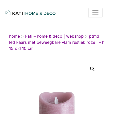
home
>
kati – home & deco | webshop
>
ptmd
led kaars met beweegbare vlam rustiek roze l – h
15 x d 10 cm