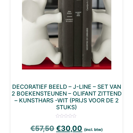
DECORATIEF BEELD – J-LINE – SET VAN
2 BOEKENSTEUNEN – OLIFANT ZITTEND
– KUNSTHARS -WIT (PRIJS VOOR DE 2
STUKS)
Oorspronkelijke prijs 
Huidige prijs i
€
57,50
€
30,00
(incl. btw)