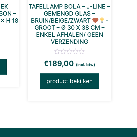
IEK
TAFELLAMP BOLA – J-LINE –
SON –
GEMENGD GLAS –
 × H 18
BRUIN/BEIGE/ZWART
-
GROOT – Ø 30 X 38 CM –
ENKEL AFHALEN/ GEEN
VERZENDING
)
€
189,00
(incl. btw)
n
product bekijken