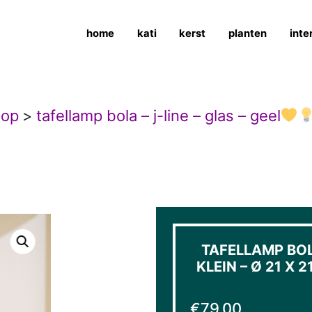
home
kati
kerst
planten
inte
hop
>
tafellamp bola – j-line – glas – geel
TAFELLAMP BOLA
KLEIN – Ø 21 X 
€
79,00