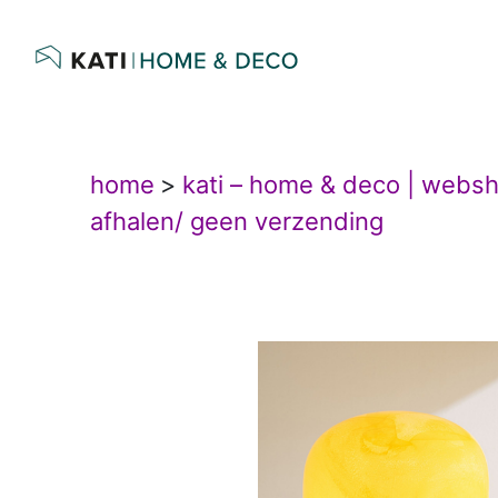
home
>
kati – home & deco | webs
afhalen/ geen verzending