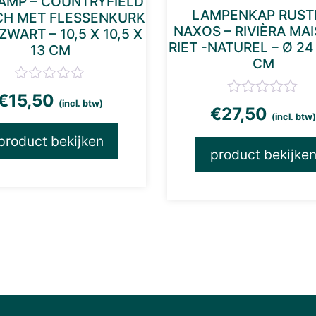
AMP – COUNTRYFIELD
LAMPENKAP RUST
CH MET FLESSENKURK
NAXOS – RIVIÈRA MAI
ZWART – 10,5 X 10,5 X
RIET -NATUREL – Ø 24
13 CM
CM
€
15,50
(incl. btw)
€
27,50
(incl. btw
product bekijken
product bekijke