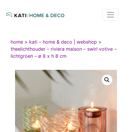
home
>
kati – home & deco | webshop
>
theelichthouder – riviera maison – swirl votive –
lichtgroen – ø 8 x h 8 cm