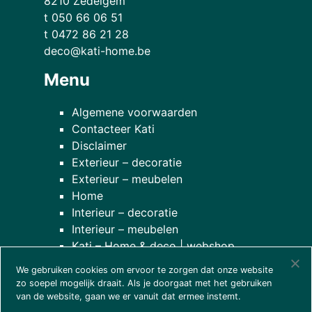
8210 Zedelgem
t 050 66 06 51
t 0472 86 21 28
deco@kati-home.be
Menu
Algemene voorwaarden
Contacteer Kati
Disclaimer
Exterieur – decoratie
Exterieur – meubelen
Home
Interieur – decoratie
Interieur – meubelen
Kati – Home & deco | webshop
Onze planten
We gebruiken cookies om ervoor te zorgen dat onze website
over onze winkel
zo soepel mogelijk draait. Als je doorgaat met het gebruiken
van de website, gaan we er vanuit dat ermee instemt.