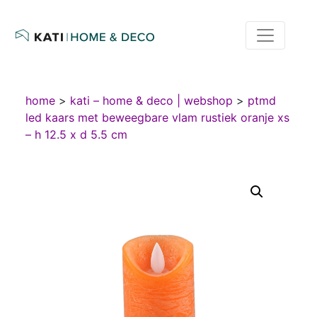
home
>
kati – home & deco | webshop
>
ptmd
led kaars met beweegbare vlam rustiek oranje xs
– h 12.5 x d 5.5 cm