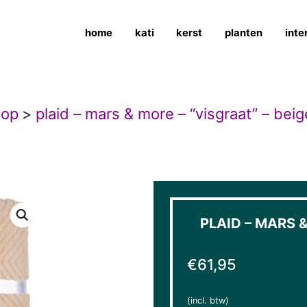
home
kati
kerst
planten
inte
hop
>
plaid – mars & more – “visgraat” – bei
PLAID – MARS &
€
61,95
(incl. btw)