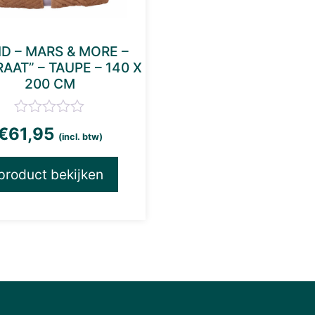
ID – MARS & MORE –
RAAT” – TAUPE – 140 X
200 CM
€
61,95
(incl. btw)
product bekijken