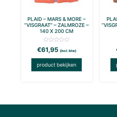
PLAID – MARS & MORE –
PLA
“VISGRAAT” – ZALMROZE –
“VISG
140 X 200 CM
€
61,95
(incl. btw)
product bekijken