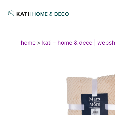
home
>
kati – home & deco | webs