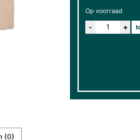
Op voorraad
Aantal
t
 (0)