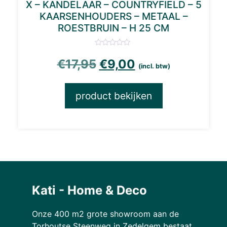
X – KANDELAAR – COUNTRYFIELD – 5
KAARSENHOUDERS – METAAL –
ROESTBRUIN – H 25 CM
Oorspronkelijke prijs
Huidige prijs is
€
17,95
€
9,00
(incl. btw)
product bekijken
Kati - Home & Deco
Onze 400 m2 grote showroom aan de
Torhoutse Steenweg in Zedelgem bestaat