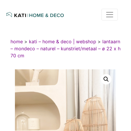
home
>
kati – home & deco | webshop
>
lantaarn
– mondeco – naturel – kunstriet/metaal – ø 22 x h
70 cm