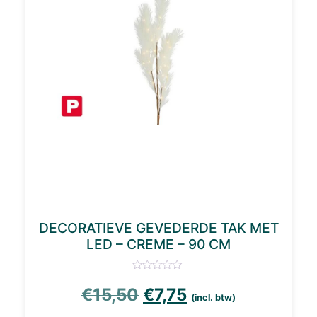
DECORATIEVE GEVEDERDE TAK MET
LED – CREME – 90 CM
Oorspronkelijke prijs
Huidige prijs is:
€
15,50
€
7,75
(incl. btw)