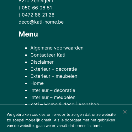
8210 Zedelgem
t 050 66 06 51
t 0472 86 21 28
deco@kati-home.be
Menu
Algemene voorwaarden
Contacteer Kati
Disclaimer
Exterieur – decoratie
Exterieur – meubelen
Home
Interieur – decoratie
Interieur – meubelen
Kati – Home & deco | webshop
Onze planten
We gebruiken cookies om ervoor te zorgen dat onze website
over onze winkel
zo soepel mogelijk draait. Als je doorgaat met het gebruiken
van de website, gaan we er vanuit dat ermee instemt.