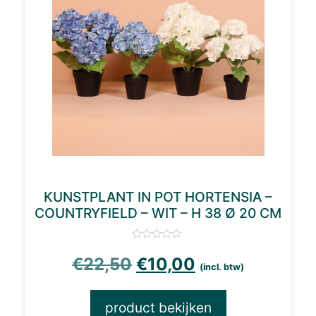
KUNSTPLANT IN POT HORTENSIA –
COUNTRYFIELD – WIT – H 38 Ø 20 CM
Oorspronkelijke prijs
Huidige prijs i
€
22,50
€
10,00
(incl. btw)
product bekijken