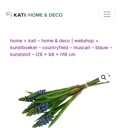
home
>
kati – home & deco | webshop
>
kunstboeket – countryfield – muscari – blauw –
kunststof – l26 × b6 × h16 cm