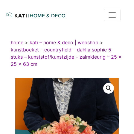
home
>
kati – home & deco | webshop
>
kunstboeket – countryfield – dahlia sophie 5
stuks – kunststof/kunstzijde – zalmkleurig – 25 ×
25 × 63 cm