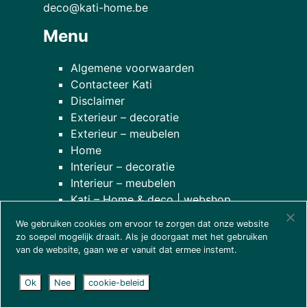
deco@kati-home.be
Menu
Algemene voorwaarden
Contacteer Kati
Disclaimer
Exterieur – decoratie
Exterieur – meubelen
Home
Interieur – decoratie
Interieur – meubelen
Kati – Home & deco | webshop
Onze planten
We gebruiken cookies om ervoor te zorgen dat onze website
over onze winkel
zo soepel mogelijk draait. Als je doorgaat met het gebruiken
van de website, gaan we er vanuit dat ermee instemt.
Ok
Nee
cookie-beleid
© 2026
Kati - home & deco
| website door
wcreate
|
disclaimer