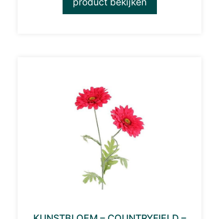
product bekijken
KUNSTBLOEM – COUNTRYFIELD –