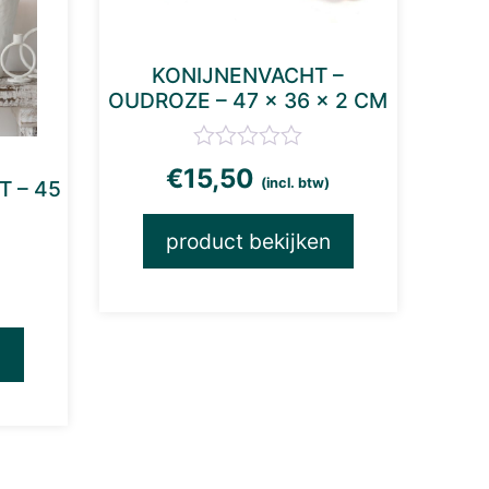
KONIJNENVACHT –
OUDROZE – 47 × 36 × 2 CM
€
15,50
(incl. btw)
T – 45
product bekijken
)
n