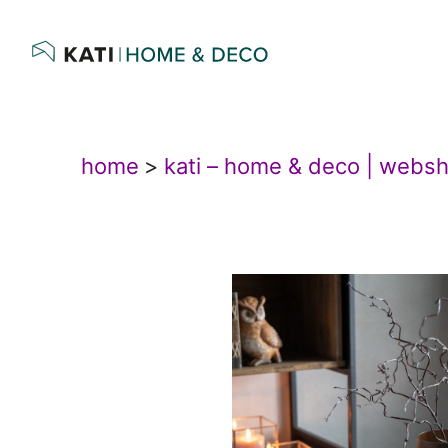
home
>
kati – home & deco | webs