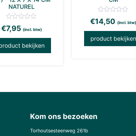
NATUREL
€
14,50
(incl. btw
€
7,95
(incl. btw)
product bekijke
product bekijken
Kom ons bezoeken
Torhoutsesteenweg 261b