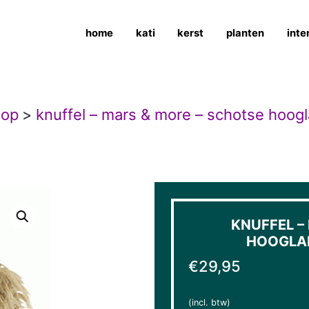
home
kati
kerst
planten
inte
hop
>
knuffel – mars & more – schotse hoog
KNUFFEL –
HOOGLAN
€
29,95
(incl. btw)