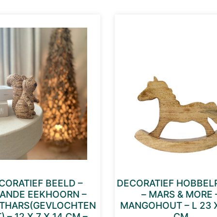
CORATIEF BEELD –
DECORATIEF HOBBEL
ANDE EEKHOORN –
– MARS & MORE 
THARS(GEVLOCHTEN
MANGOHOUT – L 23 X
) – 12 X 7 X 14 CM –
CM