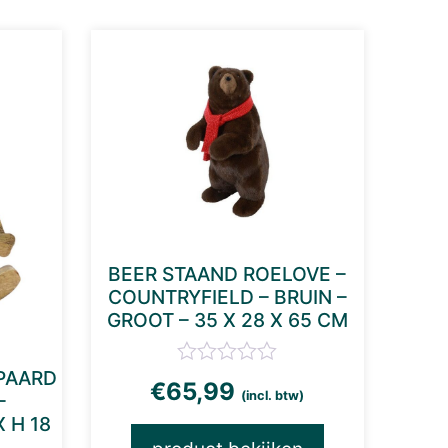
BEER STAAND ROELOVE –
COUNTRYFIELD – BRUIN –
GROOT – 35 X 28 X 65 CM
PAARD
€
65,99
(incl. btw)
–
 H 18