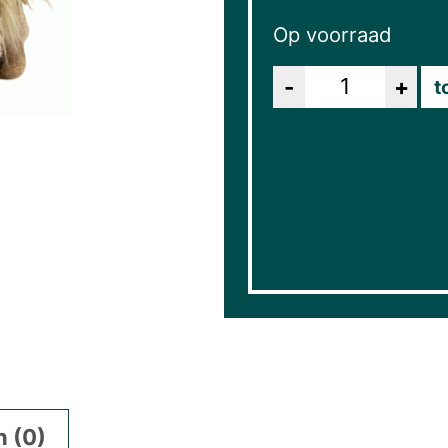
Op voorraad
Aantal
t
 (0)