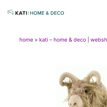
home
>
kati – home & deco | webs