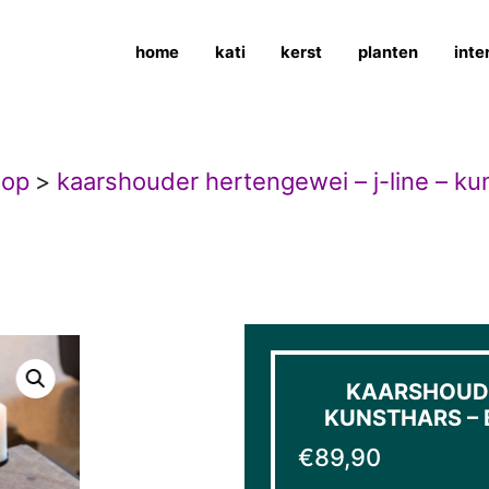
home
kati
kerst
planten
inte
hop
>
kaarshouder hertengewei – j-line – kun
KAARSHOUDE
KUNSTHARS – B
€
89,90