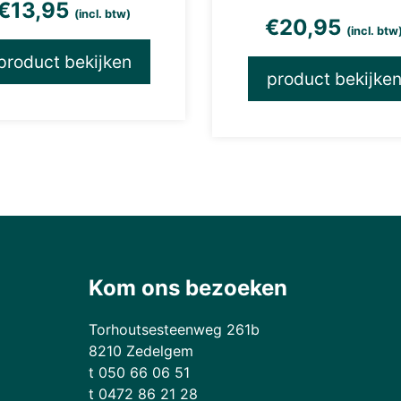
€
13,95
(incl. btw)
€
20,95
(incl. btw
product bekijken
product bekijke
Kom ons bezoeken
Torhoutsesteenweg 261b
8210 Zedelgem
t 050 66 06 51
t 0472 86 21 28