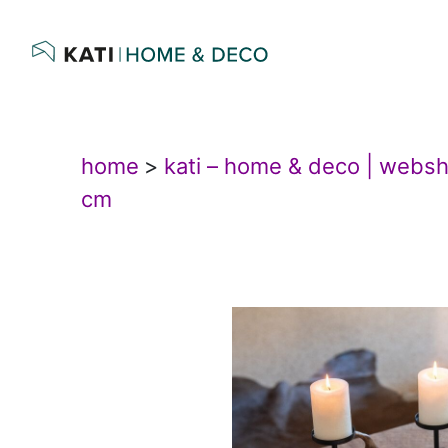
home
>
kati – home & deco | webs
cm