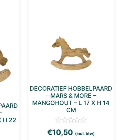
DECORATIEF HOBBELPAARD
– MARS & MORE –
MANGOHOUT – L 17 X H 14
PAARD
CM
–
 H 22
€
10,50
(incl. btw)