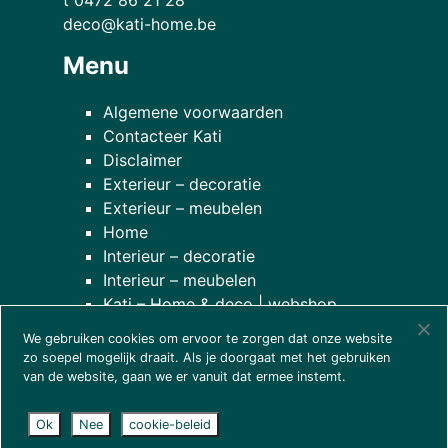
deco@kati-home.be
Menu
Algemene voorwaarden
Contacteer Kati
Disclaimer
Exterieur – decoratie
Exterieur – meubelen
Home
Interieur – decoratie
Interieur – meubelen
Kati – Home & deco | webshop
Onze planten
We gebruiken cookies om ervoor te zorgen dat onze website
over onze winkel
zo soepel mogelijk draait. Als je doorgaat met het gebruiken
van de website, gaan we er vanuit dat ermee instemt.
Ok
Nee
cookie-beleid
© 2026
Kati - home & deco
| website door
wcreate
|
disclaimer