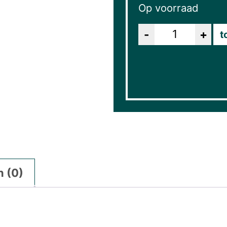
Op voorraad
Aantal
t
 (0)