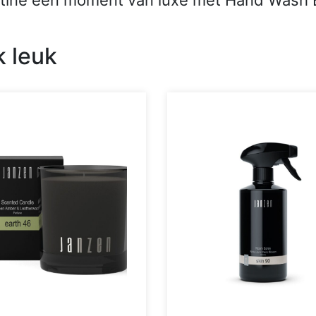
utine een moment van luxe met Hand Wash 
k leuk