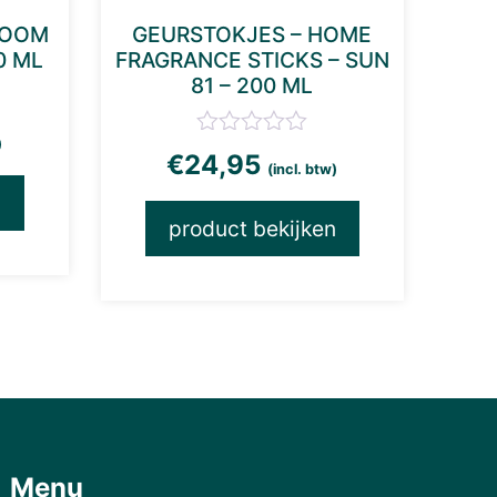
ROOM
GEURSTOKJES – HOME
0 ML
FRAGRANCE STICKS – SUN
81 – 200 ML
)
€
24,95
(incl. btw)
n
product bekijken
Menu