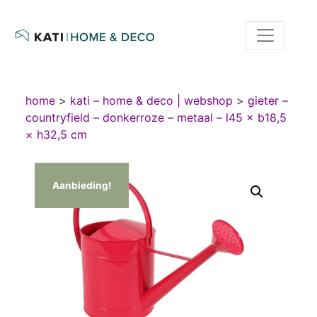
home
>
kati – home & deco | webshop
>
gieter –
countryfield – donkerroze – metaal – l45 × b18,5
× h32,5 cm
Aanbieding!