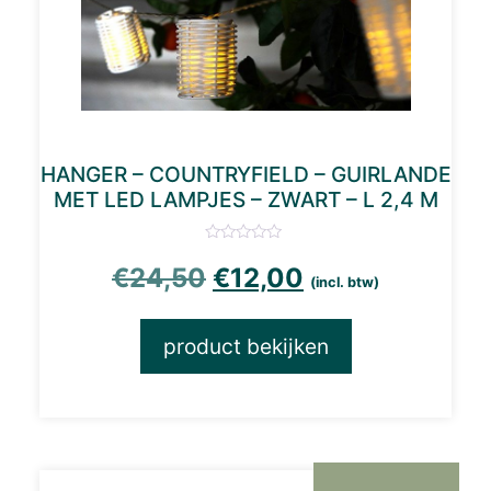
HANGER – COUNTRYFIELD – GUIRLANDE
MET LED LAMPJES – ZWART – L 2,4 M
Oorspronkelijke prijs
Huidige prijs i
€
24,50
€
12,00
(incl. btw)
product bekijken