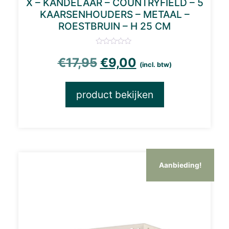
X – KANDELAAR – COUNTRYFIELD – 5
KAARSENHOUDERS – METAAL –
ROESTBRUIN – H 25 CM
Oorspronkelijke prijs
Huidige prijs is
€
17,95
€
9,00
(incl. btw)
product bekijken
Aanbieding!