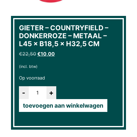
GIETER – COUNTRYFIELD –
DONKERROZE – METAAL –
L45 × B18,5 × H32,5 CM
Oorspronkelijke prijs was: €22,50.
Huidige prijs is: €10,00.
€
22,50
€
10,00
(incl. btw)
Op voorraad
Aantal
toevoegen aan winkelwagen