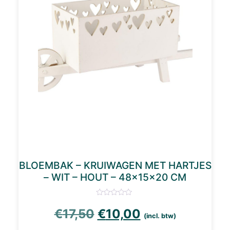
BLOEMBAK – KRUIWAGEN MET HARTJES
– WIT – HOUT – 48×15×20 CM
Oorspronkelijke prijs 
Huidige prijs i
€
17,50
€
10,00
(incl. btw)