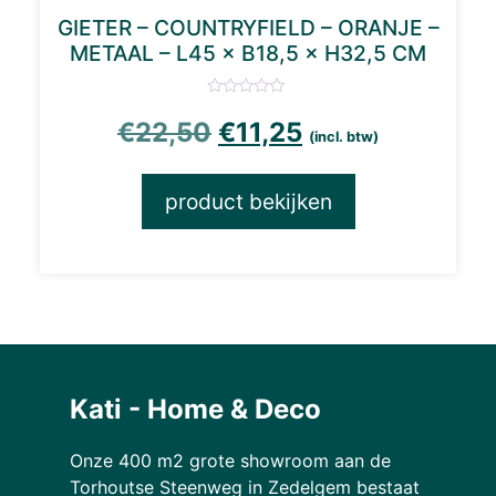
GIETER – COUNTRYFIELD – ORANJE –
METAAL – L45 × B18,5 × H32,5 CM
Oorspronkelijke prijs
Huidige prijs is
€
22,50
€
11,25
(incl. btw)
product bekijken
Kati - Home & Deco
Onze 400 m2 grote showroom aan de
Torhoutse Steenweg in Zedelgem bestaat