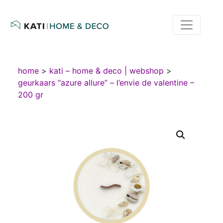
home
>
kati – home & deco | webshop
>
geurkaars “azure allure” – l’envie de valentine –
200 gr