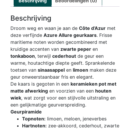
Beschrijving
Beoordelingen (0)
Beschrijving
Droom weg en waan je aan de
Côte d’Azur
met
deze verfijnde
Azure Allure geurkaars
. Frisse
maritieme noten worden gecombineerd met
kruidige accenten van
zwarte peper
en
tonkaboon
, terwijl
cederhout
de geur een
warme, houtachtige diepte geeft. Sprankelende
toetsen van
sinaasappel
en
limoen
maken deze
geur onweerstaanbaar fris en elegant.
De kaars is gegoten in een
keramieken pot met
matte afwerking
en voorzien van een
houten
wiek
, wat zorgt voor een stijlvolle uitstraling en
een gelijkmatige geurverspreiding.
Geurpiramide
Topnoten:
limoen, meloen, jeneverbes
Hartnoten:
zee-akkoord, cederhout, zwarte