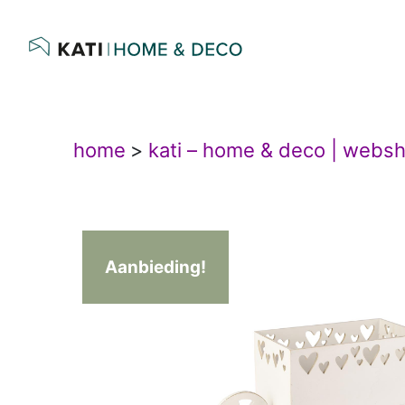
home
>
kati – home & deco | webs
Aanbieding!