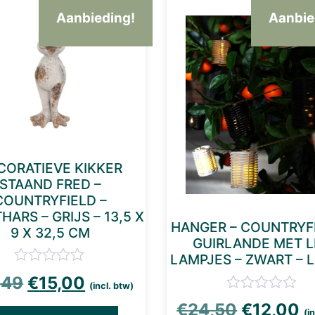
Aanbieding!
Aanbie
CORATIEVE KIKKER
STAAND FRED –
COUNTRYFIELD –
ARS – GRIJS – 13,5 X
HANGER – COUNTRYFI
9 X 32,5 CM
GUIRLANDE MET 
LAMPJES – ZWART – L
Oorspronkelijke prijs was: €27,49.
Huidige prijs is: €15,00.
,49
€
15,00
(incl. btw)
Oorspron
Hu
€
24,50
€
12,00
(i