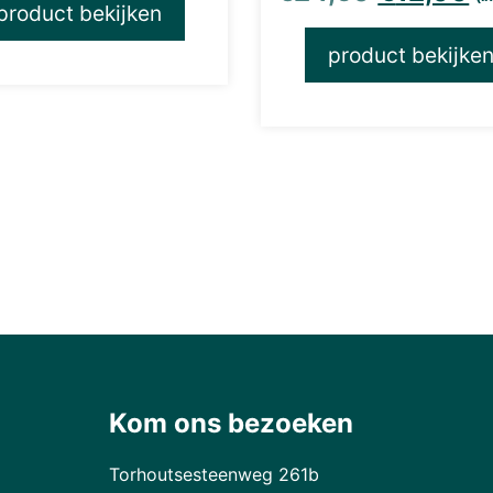
product bekijken
product bekijke
was: €18,95.
: €9,00.
Kom ons bezoeken
Torhoutsesteenweg 261b