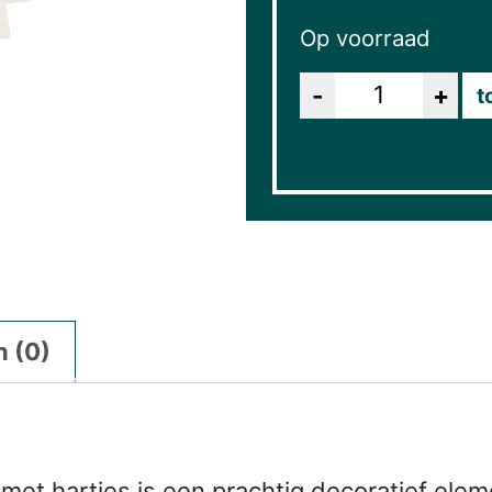
Op voorraad
Aantal
t
 (0)
 hartjes is een prachtig decoratief element