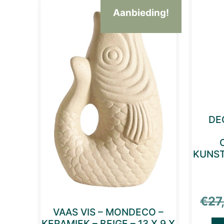
Aanbieding!
DE
KUNSTH
€
27
VAAS VIS – MONDECO –
KERAMIEK – BEIGE – 13 X 9 X