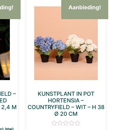
ding!
Aanbieding!
ELD –
KUNSTPLANT IN POT
LED
HORTENSIA –
 2,4 M
COUNTRYFIELD – WIT – H 38
Ø 20 CM
kelijke prijs was: €24,50.
idige prijs is: €12,00.
ncl. btw)