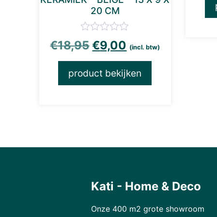
20 CM
Oorspronkelijke prijs 
Huidige prijs is
€
18,95
€
9,00
(incl. btw)
product bekijken
Kati - Home & Deco
Onze 400 m2 grote showroom