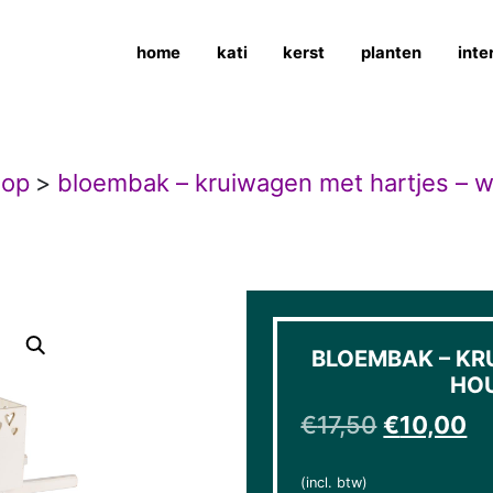
home
kati
kerst
planten
inte
hop
>
bloembak – kruiwagen met hartjes – w
BLOEMBAK – KR
HOU
Oorspronk
Hu
€
17,50
€
10,00
(incl. btw)