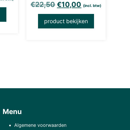
Oorspronkelijke prijs
Huidige prijs i
€
22,50
€
10,00
(incl. btw)
n
product bekijken
Menu
Algemene voorwaarden