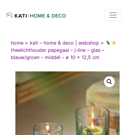
home
>
kati – home & deco | webshop
>
theelichthouder papegaai – j-line – glas –
blauw/groen – middel – ø 10 x 12,5 cm