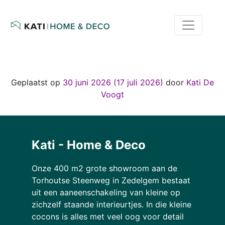
WEBSHOP OPEN !! Gratis
verzending bij aankoop
vanaf € 50
Geplaatst op
30 juni 2026
(17 juli 2026)
door
Kati De
Voogt
Kati - Home & Deco
Onze 400 m2 grote showroom aan de
Torhoutse Steenweg in Zedelgem bestaat
uit een aaneenschakeling van kleine op
zichzelf staande interieurtjes. In die kleine
cocons is alles met veel oog voor detail