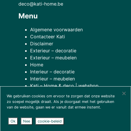
deco@kati-home.be
Menu
Algemene voorwaarden
Contacteer Kati
Disclaimer
Exterieur – decoratie
Exterieur – meubelen
Home
Interieur – decoratie
Interieur – meubelen
Kati – Home & deco | webshop
Onze planten
We gebruiken cookies om ervoor te zorgen dat onze website
over onze winkel
zo soepel mogelijk draait. Als je doorgaat met het gebruiken
van de website, gaan we er vanuit dat ermee instemt.
Ok
Nee
cookie-beleid
© 2026
Kati - home & deco
| website door
wcreate
|
disclaimer