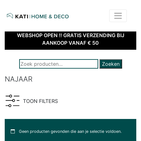
home
kati – home & deco | webshop
WEBSHOP OPEN !! GRATIS VERZENDING BIJ
AANKOOP VANAF € 50
ZOEK NAAR PRODUCTEN:
Zoeken
NAJAAR
TOON FILTERS
Geen producten gevonden die aan je selectie voldoen.