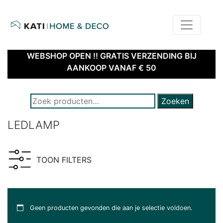
home
kati – home & deco | webshop
WEBSHOP OPEN !! GRATIS VERZENDING BIJ
AANKOOP VANAF € 50
ZOEK NAAR PRODUCTEN:
Zoeken
LEDLAMP
TOON FILTERS
Geen producten gevonden die aan je selectie voldoen.