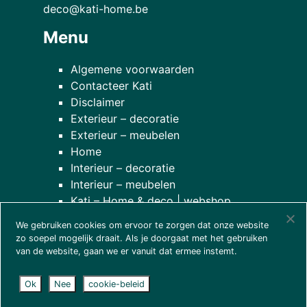
deco@kati-home.be
Menu
Algemene voorwaarden
Contacteer Kati
Disclaimer
Exterieur – decoratie
Exterieur – meubelen
Home
Interieur – decoratie
Interieur – meubelen
Kati – Home & deco | webshop
Onze planten
We gebruiken cookies om ervoor te zorgen dat onze website
over onze winkel
zo soepel mogelijk draait. Als je doorgaat met het gebruiken
van de website, gaan we er vanuit dat ermee instemt.
Ok
Nee
cookie-beleid
© 2026
Kati - home & deco
| website door
wcreate
|
disclaimer