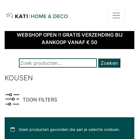
home
kati – home & deco | webshop
WEBSHOP OPEN !! GRATIS VERZENDING BIJ
AANKOOP VANAF € 50
ZOEK NAAR PRODUCTEN:
Zoeken
KOUSEN
TOON FILTERS
Geen producten gevonden die aan je selectie voldoen.