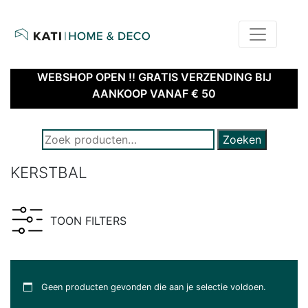
home
kati – home & deco | webshop
WEBSHOP OPEN !! GRATIS VERZENDING BIJ
AANKOOP VANAF € 50
ZOEK NAAR PRODUCTEN:
Zoeken
KERSTBAL
TOON FILTERS
Geen producten gevonden die aan je selectie voldoen.