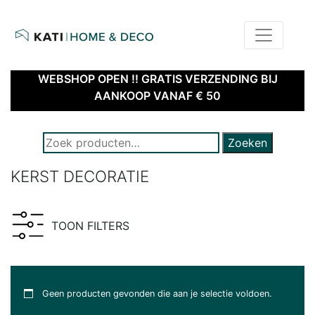
home
kati – home & deco | webshop
WEBSHOP OPEN !! GRATIS VERZENDING BIJ
AANKOOP VANAF € 50
ZOEK NAAR PRODUCTEN:
Zoeken
KERST DECORATIE
TOON FILTERS
Geen producten gevonden die aan je selectie voldoen.